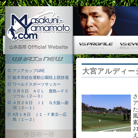
Masakuni-Yamamoto.com
Y’s PROFILE
Y’s EYE
山本昌邦 公式ウェブサイト
What's New
大宮アルディー
アジアカップUAE
栃木市総合運動公園陸上競技場
ワールドスポーツサッカー
５月５日 ＡＣＬ 鹿島―ＦＣ
ソウル（２―３）
４月２６日 Ｊ１ Ｇ大阪―新
潟（２―１）
4月１８日 Ｊ１・Ｆ東京―広
島（１―２）
今日の一枚