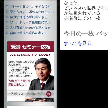
なった。
プレーするのは、子どもです
ビジネスの世界でも
受け入れず、認めるだけでいい
が注目されている。
努力すれば必ず成長できる
会場前にての一枚。
ワールドカップ優勝国に学ぶ
人材育成が未来の希望となる
今日の一枚 バ
自信と過信の境界を考える
すべてを見る