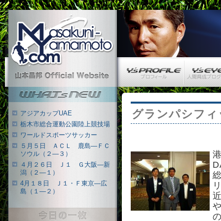
Masakuni-Yamamoto.com
Y’s PROFILE
Y’s EYE
山本昌邦 公式ウェブサイト
What's New
グランパシフィック
アジアカップUAE
栃木市総合運動公園陸上競技場
ワールドスポーツサッカー
５月５日 ＡＣＬ 鹿島―ＦＣ
ソウル（２―３）
４月２６日 Ｊ１ Ｇ大阪―新
潟（２―１）
4月１８日 Ｊ１・Ｆ東京―広
島（１―２）
今日の一枚