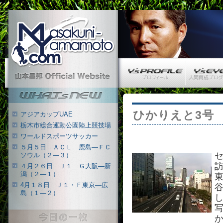
Masakuni-Yamamoto.com
Y’s PROFILE
Y’s EYE
山本昌邦 公式ウェブサイト
What's New
ひかりえと3号
アジアカップUAE
栃木市総合運動公園陸上競技場
ワールドスポーツサッカー
５月５日 ＡＣＬ 鹿島―ＦＣ
ソウル（２―３）
４月２６日 Ｊ１ Ｇ大阪―新
潟（２―１）
4月１８日 Ｊ１・Ｆ東京―広
島（１―２）
今日の一枚