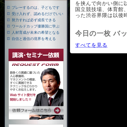
を挟んで向かい側に
プレーするのは、子どもです
国立競技場、体育館
受け入れず、認めるだけでいい
った渋谷界隈は以後
努力すれば必ず成長できる
ワールドカップ優勝国に学ぶ
今日の一枚 バ
人材育成が未来の希望となる
自信と過信の境界を考える
すべてを見る