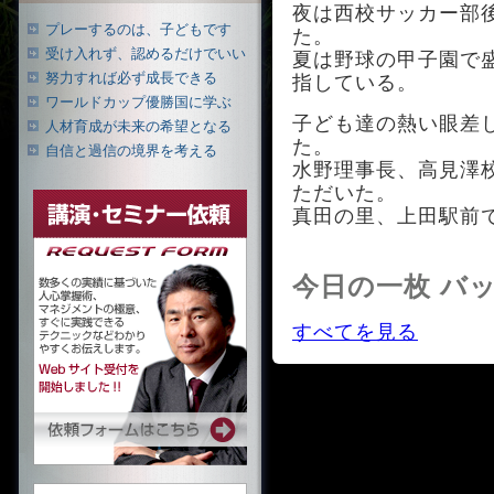
夜は西校サッカー部
プレーするのは、子どもです
た。
受け入れず、認めるだけでいい
夏は野球の甲子園で
努力すれば必ず成長できる
指している。
ワールドカップ優勝国に学ぶ
子ども達の熱い眼差
人材育成が未来の希望となる
た。
自信と過信の境界を考える
水野理事長、高見澤
ただいた。
真田の里、上田駅前
今日の一枚 バ
すべてを見る