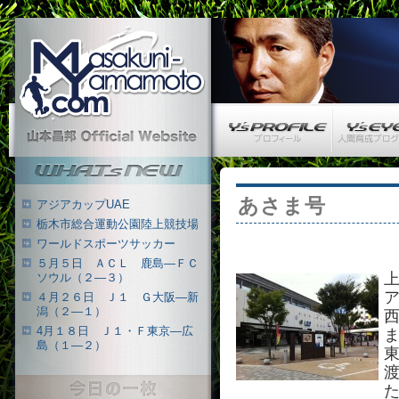
Masakuni-Yamamoto.com
Y’s PROFILE
Y’s EYE
山本昌邦 公式ウェブサイト
What's New
あさま号
アジアカップUAE
栃木市総合運動公園陸上競技場
ワールドスポーツサッカー
５月５日 ＡＣＬ 鹿島―ＦＣ
ソウル（２―３）
４月２６日 Ｊ１ Ｇ大阪―新
潟（２―１）
4月１８日 Ｊ１・Ｆ東京―広
島（１―２）
今日の一枚