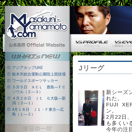
Masakuni-Yamamoto.com
Y’s PROFILE
Y’s EYE
山本昌邦 公式ウェブサイト
What's New
Jリーグ
アジアカップUAE
栃木市総合運動公園陸上競技場
ワールドスポーツサッカー
５月５日 ＡＣＬ 鹿島―ＦＣ
新シーズ
ソウル（２―３）
れた。
４月２６日 Ｊ１ Ｇ大阪―新
潟（２―１）
FUJI 
4月１８日 Ｊ１・Ｆ東京―広
ン。
島（１―２）
2月22
も多くい
今日の一枚
今年の注