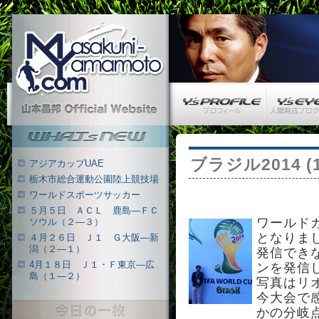
Masakuni-Yamamoto.com
Y’s PROFILE
Y’s EYE
山本昌邦 公式ウェブサイト
What's New
ブラジル2014 (1
アジアカップUAE
栃木市総合運動公園陸上競技場
ワールドスポーツサッカー
５月５日 ＡＣＬ 鹿島―ＦＣ
ワールド
ソウル（２―３）
となりま
４月２６日 Ｊ１ Ｇ大阪―新
潟（２―１）
発信でき
4月１８日 Ｊ１・Ｆ東京―広
ンを発信
島（１―２）
写真はリ
今大会で
今日の一枚
かの分岐