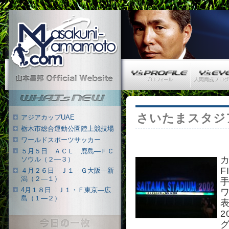
Masakuni-Yamamoto.com
Y’s PROFILE
Y’s EYE
山本昌邦 公式ウェブサイト
What's New
さいたまスタジア
アジアカップUAE
栃木市総合運動公園陸上競技場
ワールドスポーツサッカー
５月５日 ＡＣＬ 鹿島―ＦＣ
ソウル（２―３）
４月２６日 Ｊ１ Ｇ大阪―新
潟（２―１）
4月１８日 Ｊ１・Ｆ東京―広
島（１―２）
2
今日の一枚