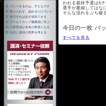
われる最終予選は6
プレーするのは、子どもです
選手が萎縮してはな
受け入れず、認めるだけでいい
そんな流れをぶち破
努力すれば必ず成長できる
ワールドカップ優勝国に学ぶ
今日の一枚 バ
人材育成が未来の希望となる
自信と過信の境界を考える
すべてを見る