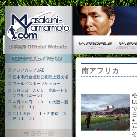
Masakuni-Yamamoto.com
Y’s PROFILE
Y’s EYE
山本昌邦 公式ウェブサイト
What's New
南アフリカ
アジアカップUAE
栃木市総合運動公園陸上競技場
ワールドスポーツサッカー
５月５日 ＡＣＬ 鹿島―ＦＣ
ソウル（２―３）
U
４月２６日 Ｊ１ Ｇ大阪―新
潟（２―１）
4月１８日 Ｊ１・Ｆ東京―広
島（１―２）
今日の一枚