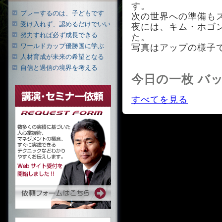
す。
プレーするのは、子どもです
次の世界への準備も
受け入れず、認めるだけでいい
夜には、キム・ホゴ
努力すれば必ず成長できる
た。
ワールドカップ優勝国に学ぶ
写真はアップの様子
人材育成が未来の希望となる
自信と過信の境界を考える
今日の一枚 バ
すべてを見る