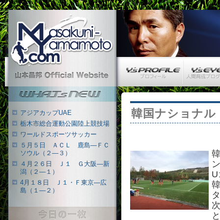
Masakuni-Yamamoto.com
Y’s PROFILE
Y’s EYE
山本昌邦 公式ウェブサイト
What's New
韓国ナショナル
アジアカップUAE
栃木市総合運動公園陸上競技場
ワールドスポーツサッカー
５月５日 ＡＣＬ 鹿島―ＦＣ
ソウル（２―３）
４月２６日 Ｊ１ Ｇ大阪―新
潟（２―１）
4月１８日 Ｊ１・Ｆ東京―広
島（１―２）
次
今日の一枚